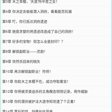
第3章 木之本樱，‘天道’所中意之女！
第4章 你决定去偷偷潜入洞府，看看能否捡漏
第5章 叮，你已抵达洞府遗迹
第6章 她竟贪婪的将遗迹改造成了自己的洞府！
第7章 好多的宝物！但怎么全是封印？？
第8章 解锁副职业——灵厨！
第9章 突然杀回来的桃矢
第10章 再次解锁副职业！符师！
第11章 你趁木之本樱不在，成功夺取重宝！
第12章 你将被灵兽追杀的主角糗态悄悄记录，用作威胁
第13章 你的潜伏被护法大道寺知世逮了个正着！
第14章 策反知世，好像如此简单......