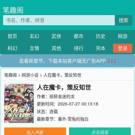
笔趣阁
搜索
首页
玄幻
武侠
都市
历史
网游
科幻
言情
其他
排行
完本
登录
追看新章节，下载本站客户端无广告APP
↓↓↓
笔趣阁
>
网游小说
> 人在魔卡，策反知世
人在魔卡，策反知世
作者：
纸醉金迷的龙
更新时间：2026-07-27 00:13:18
状态：连载
最新章节：
番外·雪兔的独白
加入书架
点击阅读