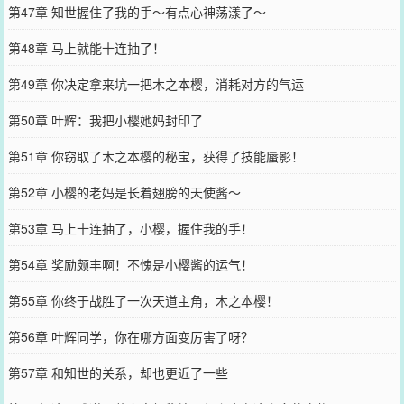
第47章 知世握住了我的手～有点心神荡漾了～
第48章 马上就能十连抽了！
第49章 你决定拿来坑一把木之本樱，消耗对方的气运
第50章 叶辉：我把小樱她妈封印了
第51章 你窃取了木之本樱的秘宝，获得了技能蜃影！
第52章 小樱的老妈是长着翅膀的天使酱～
第53章 马上十连抽了，小樱，握住我的手！
第54章 奖励颇丰啊！不愧是小樱酱的运气！
第55章 你终于战胜了一次天道主角，木之本樱！
第56章 叶辉同学，你在哪方面变厉害了呀？
第57章 和知世的关系，却也更近了一些