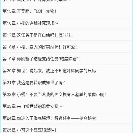
第15章 开奖励，飞剑！宠物！
第16章 小樱的连翻社死现场～
第17章 这任务不是在白给吗！哇咔咔！
第18章 小樱：变大的好突然喔！好可爱！
第19章 你刷新了结缘支线任务“暗度陈仓”！
第20章 知世：说起来，我还不知道叶辉同学的尺码
第21章 我这是要转职成知世了吗？
第22章 小樱：不要当着我的面交换令人羞耻的录像带啊！
第23章 来自知世酱的温柔安慰～
第24章 你进入了海底秘境！解锁任务——抢夺秘宝！
第25章 小可这个豆豆眼犟种！