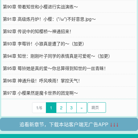
第90章 带着知世和小樱进行实战演练～
第91章 高级炼丹炉！小樱：(*/ω*)不好意思.jpg～
第92章 传说中的知樱桥～神通招来！
第93章 李莓铃！小狼真是遭了的～（加更）
第94章 知世：刚刚叶子同学的表情真是可爱呢～（加更）
第95章 莓铃她是真的爱～你总算得到知世的一丝青睐！
第96章 神通升级！呼风唤雨！掌控天气！
第97章 小樱果然是魔卡世界的团宠啊～
1/6
1
2
3
»
追看新章节，下载本站客户端无广告APP
↓↓↓