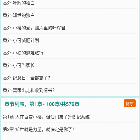
番外·叶辉的独白
番外·知世的独白
番外·小樱的爱，照片里的叶辉君
番外·小可减肥计划
番外·小狼的避难旅行
番外·小可当家长
番外·纪念日！全都忘了？
番外·离家出走和收到情书？
章节列表，第1章~ 100章/共576章
倒序
第1章 人在百变小樱，但仙门弟子升职记系统
第2章 知世就是力量，就决定是你了！