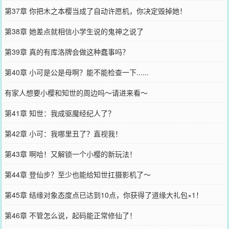
第37章 你把木之本樱当成了自动许愿机，你决定毁掉她！
第38章 她差点就相信小学生说的鬼神之说了
第39章 真的有库洛牌会做这种蠢事吗？
第40章 小可是公是母啊？能不能检查一下......
有家人想要小樱和知世的周边吗～请进来看～
第41章 知世：我成驱魔经纪人了？
第42章 小可：我哪里丑了？直视我！
第43章 啊哈！又解锁一个小樱的新玩法！
第44章 登仙步？至少也能给知世扛摄影机了～
第45章 结缘对象态度点已达到10点，你获得了道缘大礼包×1！
第46章 不管怎么说，起码能正常修仙了！