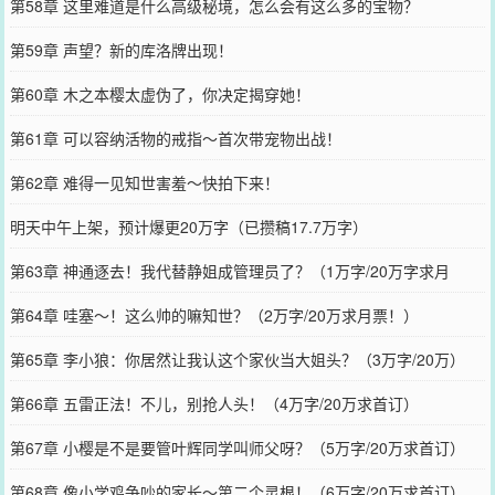
第58章 这里难道是什么高级秘境，怎么会有这么多的宝物？
第59章 声望？新的库洛牌出现！
第60章 木之本樱太虚伪了，你决定揭穿她！
第61章 可以容纳活物的戒指～首次带宠物出战！
第62章 难得一见知世害羞～快拍下来！
明天中午上架，预计爆更20万字（已攒稿17.7万字）
第63章 神通逐去！我代替静姐成管理员了？（1万字/20万字求月
票！）
第64章 哇塞～！这么帅的嘛知世？（2万字/20万求月票！）
第65章 李小狼：你居然让我认这个家伙当大姐头？（3万字/20万）
第66章 五雷正法！不儿，别抢人头！（4万字/20万求首订）
第67章 小樱是不是要管叶辉同学叫师父呀？（5万字/20万求首订）
第68章 像小学鸡争吵的家长～第二个灵根！（6万字/20万求首订）