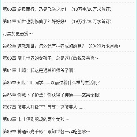
第80章 逆风而行，乃是飞举之功！（18万字/20万求首订）
第81章 知世也能修仙了？好好好！（19万字/20万求首订）
月票加更悬赏～
第82章 这教知世，怎么还有种养成的感觉？（20/20万求月票）
第83章 魔卡世界的女孩子，总是这样敏锐又善良～
第84章 山崎：我这是遇着祖师爷了啊！
第85章 知世：叶同学......以前过着什么样的生活呢？
第86章 你救下了护法！你获得了神通——玄冥无相！
第87章 藤蔓人升级了？等等！这藤蔓人......
第88章 卡哇伊到犯规的两个女孩～
第89章 神通幻光千影！跟知世酱一起吃刨冰～