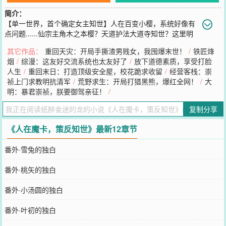
简介：
【单一世界，首个确定女主知世】人在百变小樱，系统好像有
点问题......仙宗主角木之本樱？天道护法大道寺知世？这里明
明是友枝町，系统却硬说他到了海外仙门怎么办？叶辉叹了口气，还
其它作品：
重回天灾：开局手撕渣男贱女，我囤爆末世！
/
铁匠烽
能怎么办呢？先报道成为外门弟子，解锁宗门地图再说吧！等等，这
烟
/
综漫：这友好交流系统也太友好了
/
放下道德素质，享受打脸
系统怎么还要我成为主角宿敌？！大反派的第一步，先策反主角的天
人生
/
重回末日：打造顶级安全屋，校花跪求收留
/
经营客栈：崇
道护法？叶辉看了看一派岁月静好的知世酱，砸了砸嘴。好像......也
祯上门求教明抗清军
/
荒野求生：开局打猎黑熊，爆红全网！
/
大
不是不行？
明：暴君崇祯，朕要御驾亲征！
/
您要是觉得《
人在魔卡，策反知世
》还不错的话请不要忘记向您QQ群
和微博微信里的朋友推荐哦！
复制分享
《人在魔卡，策反知世》最新12章节
番外·雪兔的独白
番外·桃矢的独白
番外·小汤圆的独白
番外·叶初的独白