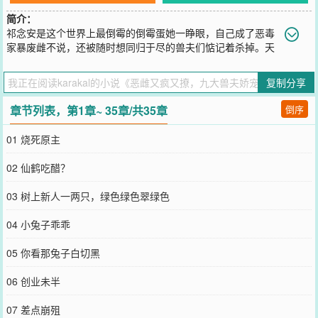
简介：
祁念安是这个世界上最倒霉的倒霉蛋她一睁眼，自己成了恶毒
家暴废雌不说，还被随时想同归于尽的兽夫们惦记着杀掉。天
才疯批九尾狐舔舔嘴角鲜血，一头火红的发丝，媚眼秋波下，怨毒的
要烧死她。“雌主，你我一起共赴黄泉，可好？”狸花猫军装直挺，浑
复制分享
身散发着生人勿近的冰山寒气，亮出利爪恨不得将她立刻捕杀。“祁念
安，你没有心。”仙鹤嗔痴不绝，一心扑在工作上，坚不可摧，伤痕累
章节列表，第1章~ 35章/共35章
倒序
累。“雌主，余只是按规办事，您还有何不满？”从天而降的黑皮阳光
黑豹美男，实则是寻仇的噬命阎罗，开朗潇洒的外表下，一颗心支离
01 烧死原主
破碎。娇软白兔甜美温柔，奈何心狠手辣脾气暴躁，他忠心耿耿，又
深陷泥潭。居家直男灰狼，妖娆妩媚蝎子，腾云阳刚蛟龙，病娇阴湿
02 仙鹤吃醋？
人鱼……什么？九个美男在侧肆意人生？不存在的，你拿的是地狱难
度的攻略剧本谢谢。九大美男爱上我？祁念安只想找个楼跳。系统：
03 树上新人一两只，绿色绿色翠绿色
不可以哦～只有完成攻略，你才有机会回家，否则你会被彻底抹杀谢
谢。系统：对啦，九个人里，还有一位背叛者，在他毁灭世界之前，
04 小兔子乖乖
请尽快完成攻略！
您要是觉得《
恶雌又疯又撩，九大兽夫娇宠上天
》还不错的话请不要
05 你看那兔子白切黑
忘记向您QQ群和微博微信里的朋友推荐哦！
06 创业未半
07 差点崩殂