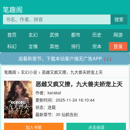
笔趣阁
搜索
首页
玄幻
武侠
都市
历史
网游
科幻
言情
其他
排行
完本
登录
追看新章节，下载本站客户端无广告APP
↓↓↓
笔趣阁
>
玄幻小说
> 恶雌又疯又撩，九大兽夫娇宠上天
恶雌又疯又撩，九大兽夫娇宠上天
作者：
karakal
更新时间：2025-11-24 16:10:44
状态：连载
最新章节：
35 仙鹤告别
加入书架
点击阅读