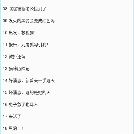
08 嘿嘿被新老公捡到了
09 发火的黑豹会变成红色吗
10 出发，救狐狸！
11 报告，九尾狐勾引我！
12 欲拒还留
13 猫咪历险记
14 好消息，新兽夫一手遮天
15 坏消息，遮的是她的天
16 兔子急了也骂人
17 来活了
18 黑豹！！