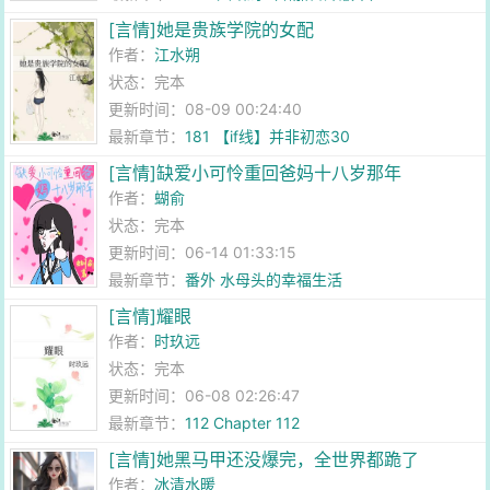
[言情]她是贵族学院的女配
作者：
江水朔
状态：完本
更新时间：08-09 00:24:40
最新章节：
181 【if线】并非初恋30
[言情]缺爱小可怜重回爸妈十八岁那年
作者：
蝴俞
状态：完本
更新时间：06-14 01:33:15
最新章节：
番外 水母头的幸福生活
[言情]耀眼
作者：
时玖远
状态：完本
更新时间：06-08 02:26:47
最新章节：
112 Chapter 112
[言情]她黑马甲还没爆完，全世界都跪了
作者：
冰清水暖