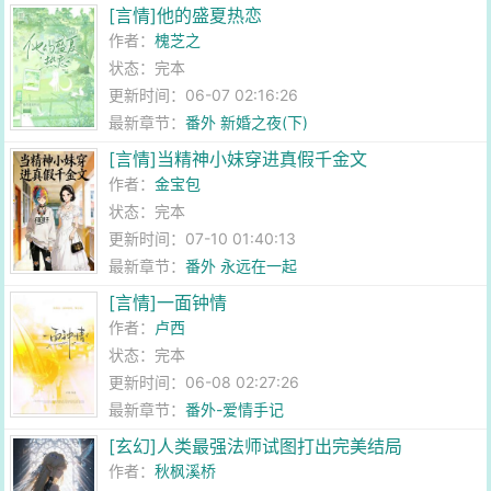
[言情]他的盛夏热恋
作者：
槐芝之
状态：完本
更新时间：06-07 02:16:26
最新章节：
番外 新婚之夜(下)
[言情]当精神小妹穿进真假千金文
作者：
金宝包
状态：完本
更新时间：07-10 01:40:13
最新章节：
番外 永远在一起
[言情]一面钟情
作者：
卢西
状态：完本
更新时间：06-08 02:27:26
最新章节：
番外-爱情手记
[玄幻]人类最强法师试图打出完美结局
作者：
秋枫溪桥