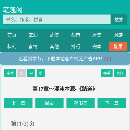
笔趣阁
搜索
首页
玄幻
武侠
都市
历史
网游
科幻
言情
其他
排行
完本
登录
追看新章节，下载本站客户端无广告APP
↓↓↓
字体
大
中
小
换手
关灯
第17章～混沌本源-《踏道》
上一章
目录
存书签
下一章
第(1/3)页