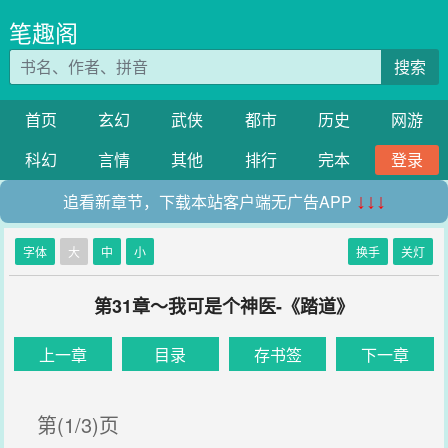
笔趣阁
搜索
首页
玄幻
武侠
都市
历史
网游
科幻
言情
其他
排行
完本
登录
追看新章节，下载本站客户端无广告APP
↓↓↓
字体
大
中
小
换手
关灯
第31章～我可是个神医-《踏道》
上一章
目录
存书签
下一章
第(1/3)页