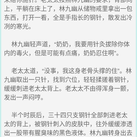
上，平躺在床上了，林九幽从储物戒里拿出一包
东西，打开一看，全是手指长的钢针，散发出冷
冽的寒光。
林九幽轻声道，“奶奶，我要用针灸拔除你体
内的毒火，但是可能有点痛，奶奶忍住啊”。
老太太道，“没事，我这身老骨头撑的住”。林
九幽取出一只针，找到穴位，轻轻揉搓着钢针，
缓缓刺进老太太背上。老太太不由得浑身一颤，
发出一声闷哼。
半个时辰后，三十四只支钢针全部刺进老太
太的背上，被钢针刺入的皮肤中，往外缓缓渗透
出一股带有腥臭味的黑色液体。林九幽转身出去