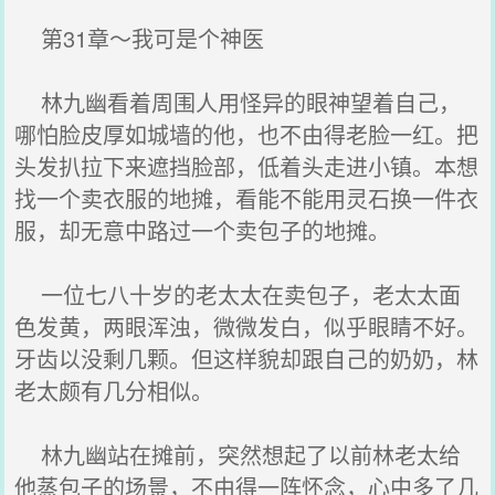
第31章～我可是个神医
林九幽看着周围人用怪异的眼神望着自己，
哪怕脸皮厚如城墙的他，也不由得老脸一红。把
头发扒拉下来遮挡脸部，低着头走进小镇。本想
找一个卖衣服的地摊，看能不能用灵石换一件衣
服，却无意中路过一个卖包子的地摊。
一位七八十岁的老太太在卖包子，老太太面
色发黄，两眼浑浊，微微发白，似乎眼睛不好。
牙齿以没剩几颗。但这样貌却跟自己的奶奶，林
老太颇有几分相似。
林九幽站在摊前，突然想起了以前林老太给
他蒸包子的场景，不由得一阵怀念，心中多了几