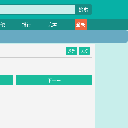
搜索
其他
排行
完本
登录
换手
关灯
下一章