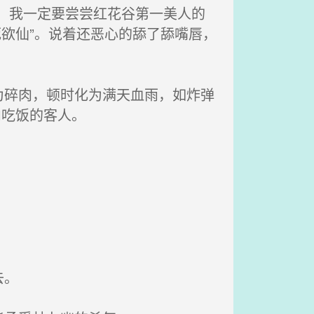
，我一定要尝尝红花谷第一美人的
欲仙”。说着还恶心的舔了舔嘴唇，
碎肉，顿时化为满天血雨，如炸弹
内吃饭的客人。
去。