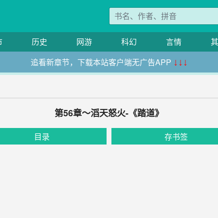
市
历史
网游
科幻
言情
追看新章节，下载本站客户端无广告APP
↓↓↓
第56章～滔天怒火-《踏道》
目录
存书签