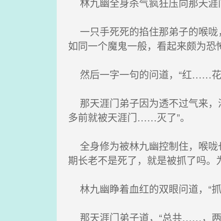
林九幽全身杀气疯狂压向那天涯门
一只手死死的掐住那弟子的喉咙，
如同一个魔鬼一般，看起来颇为恐
然后一字一句的问道，“红……花
那天涯门弟子因为透不过气来，满
多前就被天涯门……灭了”。
全身修为被林九幽控制住，喉咙也
期长老不是死了，就是被抓了吗。
林九幽睁着血红的双眼问道，“抓
那天涯门弟子道，“总共……，两