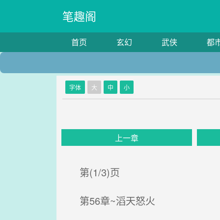
笔趣阁
首页
玄幻
武侠
都
字体
大
中
小
上一章
第(1/3)页
第56章~滔天怒火