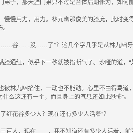
弟子，那天涯门弟只不过是合体后期修为，如何
慢慢用力，用力。林九幽那俊美的脸庞，此时变得
怖。
……谷……没……了”？这几个字几乎是从林九幽
脸通红，似乎下一秒就被掐断气了。沙哑的道，“
被林九幽掐住，一动也不能动。心里不由得骂道，
为什么这还有一个，而且身上的气息还如此恐怖”。
了红花谷多少人？现在还有多少人活着”？
三百人，现在……，我不知道还有多少人活着，前