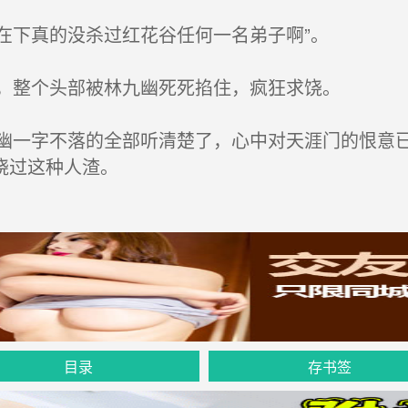
下真的没杀过红花谷任何一名弟子啊”。
，整个头部被林九幽死死掐住，疯狂求饶。
一字不落的全部听清楚了，心中对天涯门的恨意已
饶过这种人渣。
目录
存书签