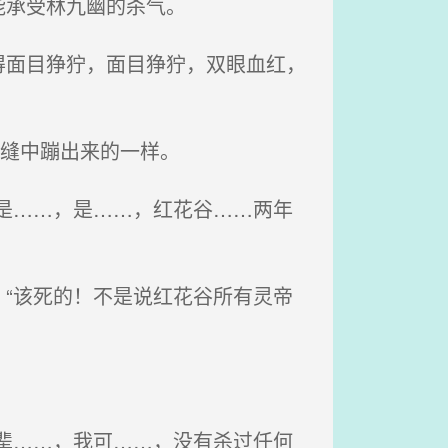
能承受林九幽的杀气。
面目狰狞，面目狰狞，双眼血红，
牙缝中蹦出来的一样。
是……，是……，红花谷……两年
“该死的！不是说红花谷所有灵帝
辈……，我可……，没有杀过任何