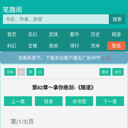
笔趣阁
搜索
首页
玄幻
武侠
都市
历史
网游
科幻
言情
其他
排行
完本
登录
追看新章节，下载本站客户端无广告APP
↓↓↓
字体
大
中
小
换手
关灯
第82章～拿你练剑-《踏道》
上一章
目录
存书签
下一章
第(1/3)页