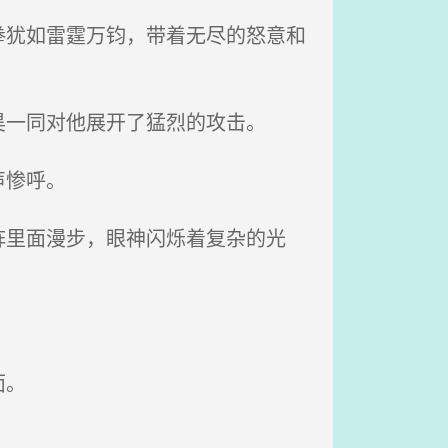
犹如雷霆万钧，带着无尽的怒意和
一同对他展开了猛烈的攻击。
声惨呼。
里面漫步，眼神闪烁着复杂的光
。
面。
。