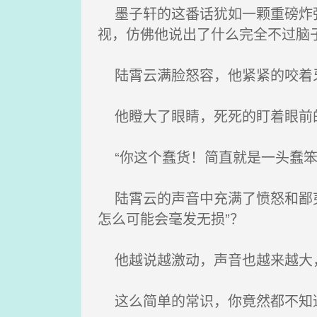
墨子轩的这番话犹如一颗重磅炸弹
视，仿佛他说出了什么完全不过脑
陆霄云满脸怒容，他紧紧的咬着牙
他瞪大了眼睛，死死的盯着眼前
“你这个蠢货！简直就是一头蠢笨
陆霄云的声音中充满了愤怒和鄙夷
怎么可能会毫发无损”？
他越说越激动，声音也越来越大，
这么简单的常识，你竟然都不知道