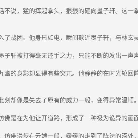
不说，猛的挥起拳头，狠狠的砸向墨子轩。这一拳
了战团。他身形如电，瞬间欺近墨子轩，与林玄昊
子轩被打得毫无还手之力，只能不断的发出一声
幽的身影却显得有些突兀。他静静的在时光轮回阵
刻却像是失去了原有的威力一般，变得异常温顺
佛是在为他让开道路，形成了一种极为诡异的画
仿佛漫步在云端一般，缓缓的走到了阵法的深处