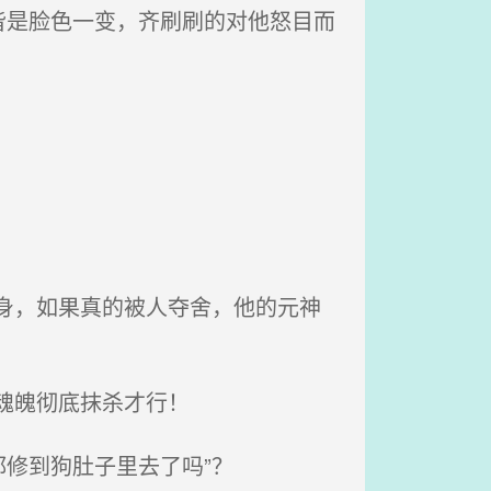
是脸色一变，齐刷刷的对他怒目而
身，如果真的被人夺舍，他的元神
魂魄彻底抹杀才行！
修到狗肚子里去了吗”？