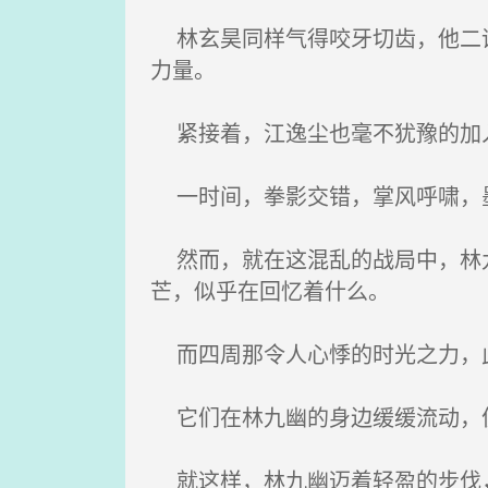
林玄昊同样气得咬牙切齿，他二话
力量。
紧接着，江逸尘也毫不犹豫的加入
一时间，拳影交错，掌风呼啸，墨
然而，就在这混乱的战局中，林九
芒，似乎在回忆着什么。
而四周那令人心悸的时光之力，此
它们在林九幽的身边缓缓流动，仿
就这样，林九幽迈着轻盈的步伐，