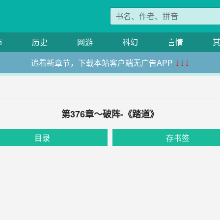
市
历史
网游
科幻
言情
追看新章节，下载本站客户端无广告APP
↓↓↓
第376章～破阵-《踏道》
目录
存书签