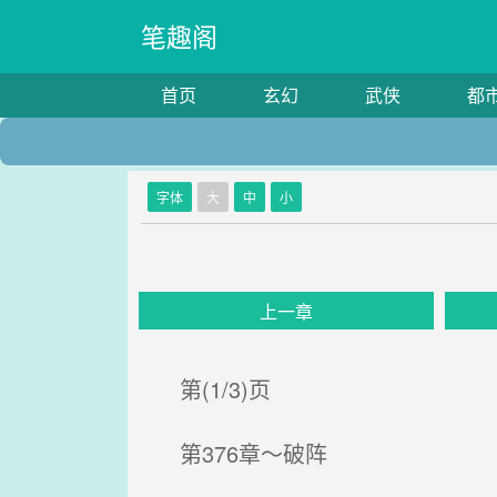
笔趣阁
首页
玄幻
武侠
都
字体
大
中
小
上一章
第(1/3)页
第376章～破阵