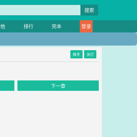
搜索
其他
排行
完本
登录
换手
关灯
下一章