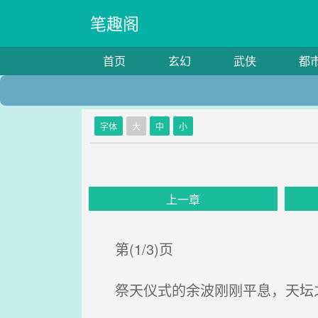
笔趣阁
首页
玄幻
武侠
都
字体
大
中
小
上一章
第(1/3)页
祭天仪式的余波刚刚平息，天坛