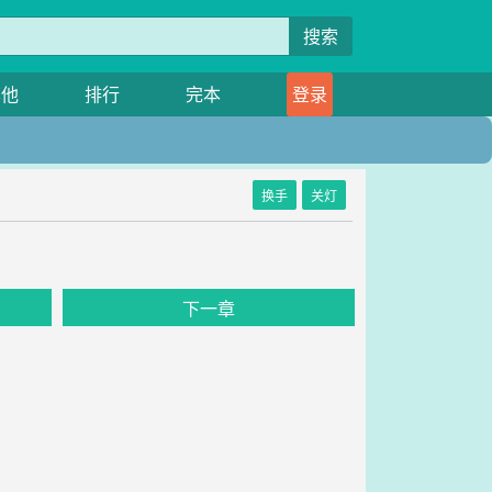
搜索
其他
排行
完本
登录
换手
关灯
下一章