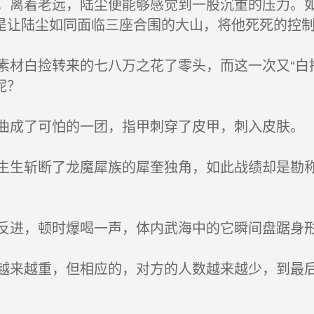
离着老远，陆尘便能够感觉到一股沉重的压力。如
是让陆尘如同面临三座合围的大山，将他死死的控
材白捡转来的七八万之花了零头，而这一次又“白
呢？
成了可怕的一团，指甲刺穿了皮甲，刺入皮肤。
生斩断了龙魔犀族的犀奎独角，如此战绩却是勘称惊
。
进，顿时爆喝一声，体内武海中的它瞬间盘踞身形
来越重，但相应的，对方的人数越来越少，到最后