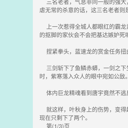
三名老者，气息非同一般的强大，
虐无常的杀意的话，这三名老者则
上一次惹得全城人都眼红的霸龙素
的抠脚的家伙会不会把基达嫉妒死
捏紧拳头，蓝速龙的赏金任务扭曲
三剑斩下了鱼鳞赤蟒，一剑之下生
时，紫寒落入众人的眼中宛如公敌
体内巨龙精魂看到唐宇竟然不逃反
就这样，叶秋身上的伤势，变得越
现在只剩下了两个。
第(1/3)页