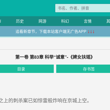
市
历史
网游
科幻
言情
追看新章节，下载本站客户端无广告APP
↓↓↓
第一卷 第83章 科举“诚意”-《婢女扶瑶》
目录
存书签
之上的刺杀案已如惊雷般炸响在京城上空。