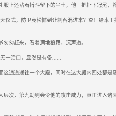
服上还沾着搏斗留下的尘土，他一把扯下冠冕，将
天仪式，防卫竟松懈到让刺客混进来？查！给本王
爷匆匆赶来，看着满地狼藉，沉声道。
活口，显然是有备......
这通道通往一个大殿，同时在这大殿内四处都是藤
层次，第九劫则会令他的攻击威力，真正进入诸天