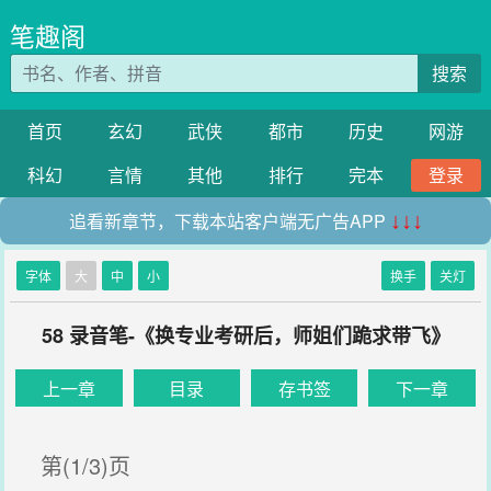
笔趣阁
搜索
首页
玄幻
武侠
都市
历史
网游
科幻
言情
其他
排行
完本
登录
追看新章节，下载本站客户端无广告APP
↓↓↓
字体
大
中
小
换手
关灯
58 录音笔-《换专业考研后，师姐们跪求带飞》
上一章
目录
存书签
下一章
第(1/3)页