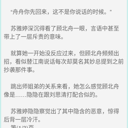
“舟舟你先回来，这不是你说话的时候。”
苏雅婷深沉得看了顾北舟一眼，言语中甚至
带上了一层斥责的意味。
就算她一开始没反应过来，但顾北舟频频出
招，看似替江南说话每次却莫名其妙总提到之前
抄袭那件事。
跳出师姐弟的关系来看，她怎么感觉顾北舟
像是……隐隐在跟刘思清打配合似的。
苏雅婷隐隐察觉出了其中隐含的恶意，惊得
后背一层冷汗。
第(1/3)页