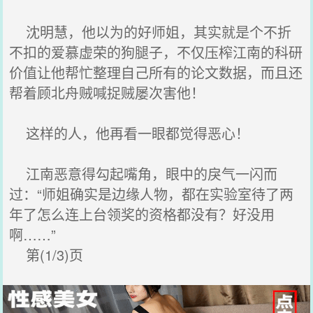
沈明慧，他以为的好师姐，其实就是个不折
不扣的爱慕虚荣的狗腿子，不仅压榨江南的科研
价值让他帮忙整理自己所有的论文数据，而且还
帮着顾北舟贼喊捉贼屡次害他！
这样的人，他再看一眼都觉得恶心！
江南恶意得勾起嘴角，眼中的戾气一闪而
过：“师姐确实是边缘人物，都在实验室待了两
年了怎么连上台领奖的资格都没有？好没用
啊……”
第(1/3)页