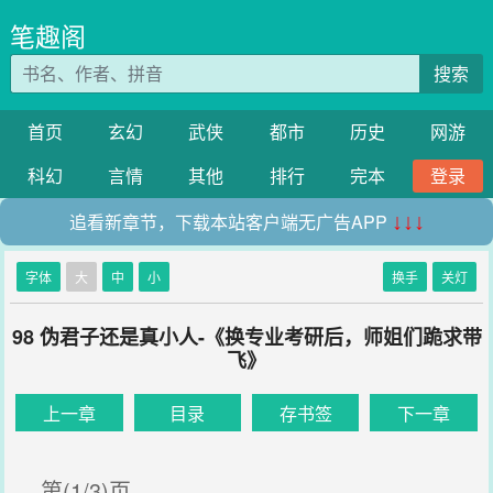
笔趣阁
搜索
首页
玄幻
武侠
都市
历史
网游
科幻
言情
其他
排行
完本
登录
追看新章节，下载本站客户端无广告APP
↓↓↓
字体
大
中
小
换手
关灯
98 伪君子还是真小人-《换专业考研后，师姐们跪求带
飞》
上一章
目录
存书签
下一章
第(1/3)页